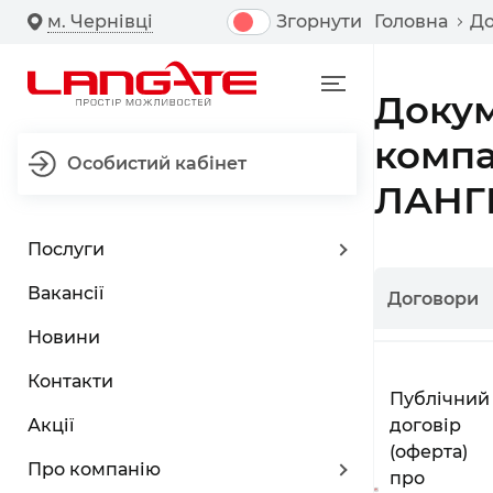
м. Чернівці
Згорнути
Головна
Д
Доку
компа
Особистий кабінет
ЛАНГ
Послуги
Вакансії
Договори
Новини
Контакти
Публічний
Акції
договір
(оферта)
Про компанію
про