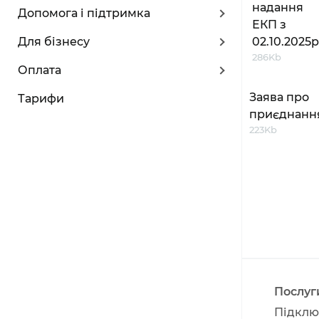
надання
Допомога і підтримка
ЕКП з
Для бізнесу
02.10.2025р
286Kb
Оплата
Заява про
Тарифи
приєднанн
223Kb
Послуг
Підклю