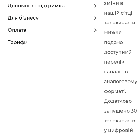
зміни в
Допомога і підтримка
нашій сітці
Для бізнесу
телеканалів.
Оплата
Нижче
Тарифи
подано
доступний
перелік
каналів в
аналоговом
форматі.
Додатково
запущено 30
телеканалів
у цифровій