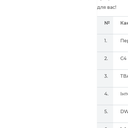
для вас!
№
Ка
1.
Пе
2.
С4
3.
ТВ
4.
Інт
5.
DW