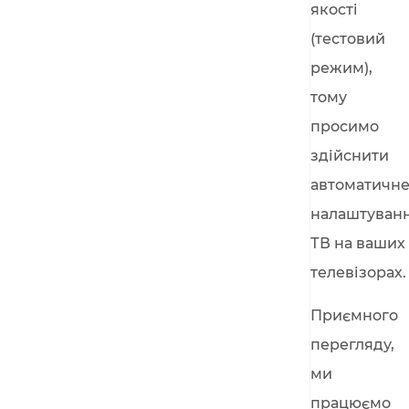
якості
(тестовий
режим),
тому
просимо
здійснити
автоматичн
налаштуван
ТВ на ваших
телевізорах.
Приємного
перегляду,
ми
працюємо