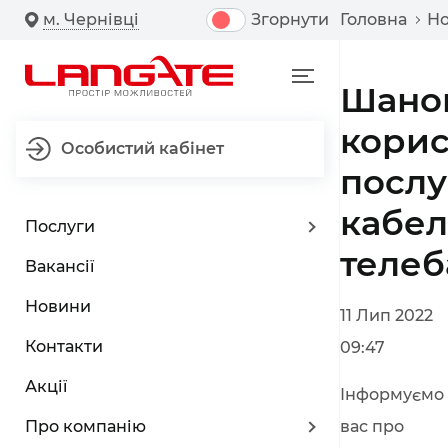
м. Чернівці
Згорнути
Головна
Н
Шано
корис
Особистий кабінет
послу
кабел
Послуги
телеб
Вакансії
Новини
11 Лип 2022
Контакти
09:47
Акції
Інформуємо
Про компанію
вас про