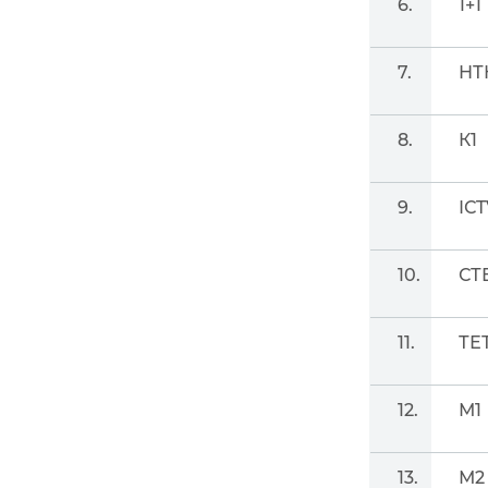
6.
1+1
7.
НТ
8.
К1
9.
ІСT
10.
СТ
11.
ТЕ
12.
М1
13.
М2