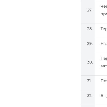
Че
27.
пр
28.
Те
29.
His
Пе
30.
ав
31.
Пр
32.
Біг