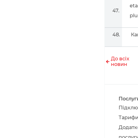
eta
47.
plu
48.
Ка
До всіх
новин
Послуг
Підклю
Тариф
Додатк
послуг