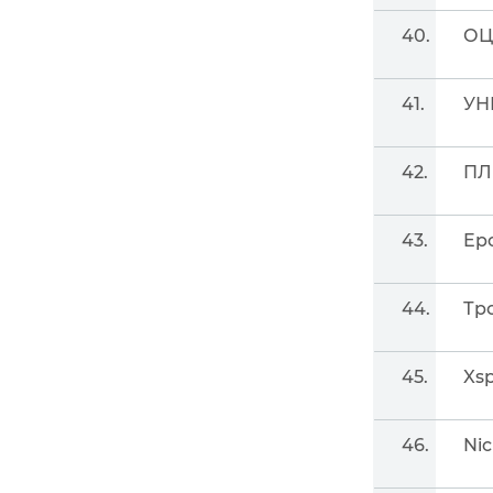
40.
ОЦ
41.
УН
42.
П
43.
Ep
44.
Тр
45.
Xsp
46.
Ni