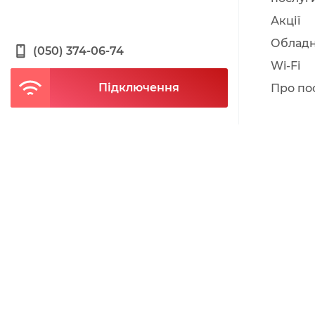
Акції
Облад
(050) 374-06-74
Wi-Fi
Підключення
Про по