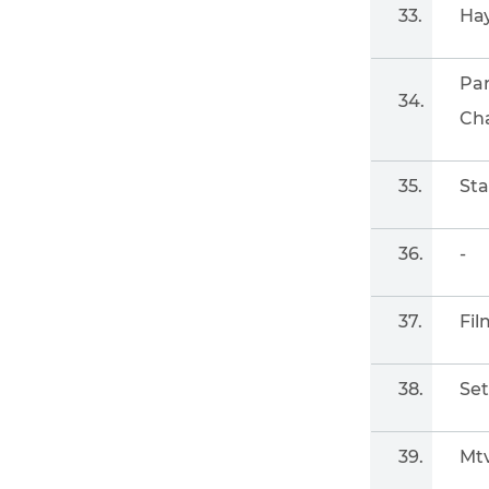
33.
На
Pa
34.
Ch
35.
Sta
36.
-
37.
Fi
38.
Set
39.
Mt