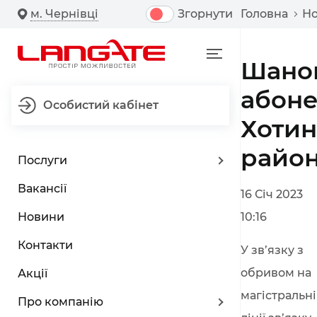
м. Чернівці
Згорнути
Головна
Н
Шано
абон
Особистий кабінет
Хотин
район
Послуги
Вакансії
16 Січ 2023
Новини
10:16
Контакти
У зв’язку з
обривом на
Акції
магістральн
Про компанію