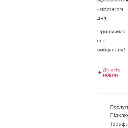
- протягом
дня
Приносимо
свої
вибачення!
До всіх
новин
Послуг
Підклю
Тариф