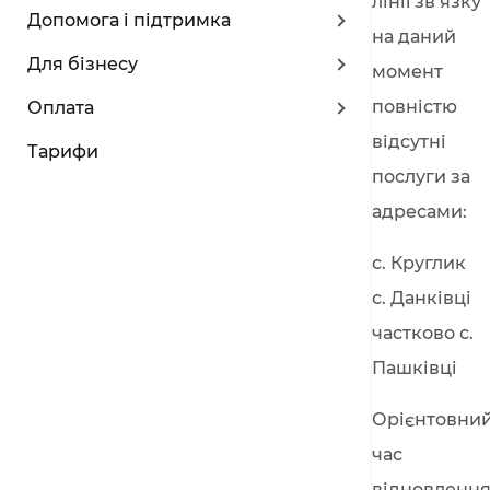
лінії зв’язку
Допомога і підтримка
на даний
Для бізнесу
момент
повністю
Оплата
відсутні
Тарифи
послуги за
адресами:
с. Круглик
с. Данківці
частково с.
Пашківці
Орієнтовни
час
відновленн