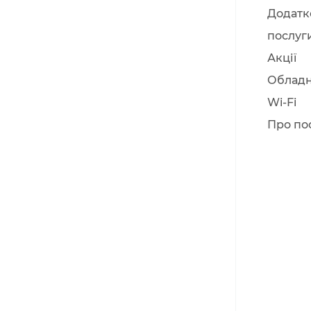
Додатк
послуг
Акції
Облад
Wi-Fi
Про по