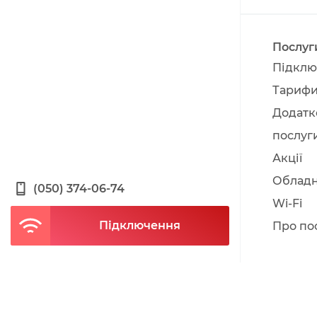
Послуг
Підклю
Тариф
Додатк
послуг
Акції
Облад
(050) 374-06-74
Wi-Fi
Підключення
Про по