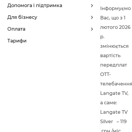
Допомога і підтримка
Інформуємо
Для бізнесу
Вас, що з 1
лютого 2026
Оплата
р.
Тарифи
змінюється
вартість
передплат
OTT-
телебаченн
Langate TV,
а саме:
Langate TV
Silver – 119
грн /міс.