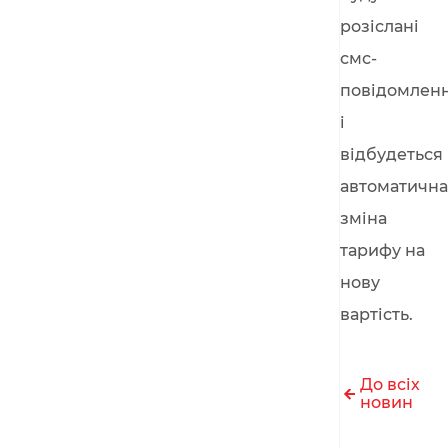
розіслані
смс-
повідомлен
і
відбудеться
автоматична
зміна
тарифу на
нову
вартість.
До всіх
новин